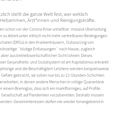
lich stellt die ganze Welt fest, wer wirklich
n, Hebammen, Ärzt*innen und Reinigungskräfte.
n schon vor der Corona-Krise unhaltbar: massive Überlastung
 zu Arbeit unter ethisch nicht mehr vertretbaren Bedingungen.
chalen (DRGs) in den Krankenhäusern, Outsourcing von
rühzeitige `blutige Entlassungen´ nach Hause, zugleich
 aber aus betriebswirtschaftlicher Sicht lohnen. Dieses
er Gesundheits- und Sozialsystem ist am Kapitalismus erkrankt
gehörige und die Beschäftigten! Letztere werden beispielsweise
Gefahr gebracht, sie sollen nun bis zu 12-Stunden-Schichten
erarbeiten, in denen andere Menschen in völlige Quarantäne
 einem Brennglas, dass sich ein marktförmiges, auf Profite
e Gesellschaft auf Pandemien vorzubereiten. Deshalb müssen
n werden. Gewinninteressen dürfen nie wieder tonangebend in