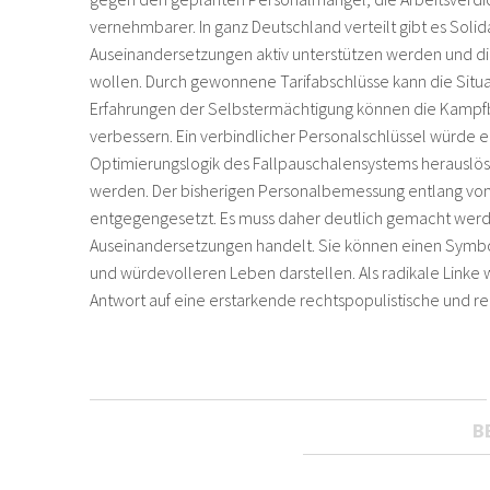
vernehmbarer. In ganz Deutschland verteilt gibt es Solid
Auseinandersetzungen aktiv unterstützen werden und die
wollen. Durch gewonnene Tarifabschlüsse kann die Situa
Erfahrungen der Selbstermächtigung können die Kamp
verbessern. Ein verbindlicher Personalschlüssel würde 
Optimierungslogik des Fallpauschalensystems herauslös
werden. Der bisherigen Personalbemessung entlang vo
entgegengesetzt. Es muss daher deutlich gemacht werden
Auseinandersetzungen handelt. Sie können einen Symbo
und würdevolleren Leben darstellen. Als radikale Linke w
Antwort auf eine erstarkende rechtspopulistische und 
B