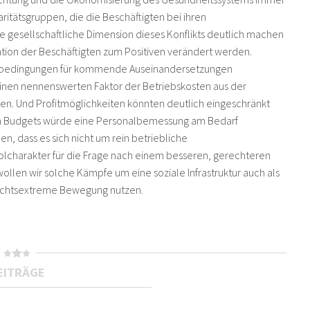
aritätsgruppen, die die Beschäftigten bei ihren
 gesellschaftliche Dimension dieses Konflikts deutlich machen
tion der Beschäftigten zum Positiven verändert werden.
fbedingungen für kommende Auseinandersetzungen
einen nennenswerten Faktor der Betriebskosten aus der
en. Und Profitmöglichkeiten könnten deutlich eingeschränkt
n Budgets würde eine Personalbemessung am Bedarf
, dass es sich nicht um rein betriebliche
lcharakter für die Frage nach einem besseren, gerechteren
ollen wir solche Kämpfe um eine soziale Infrastruktur auch als
rechtsextreme Bewegung nutzen.
EITRÄGE