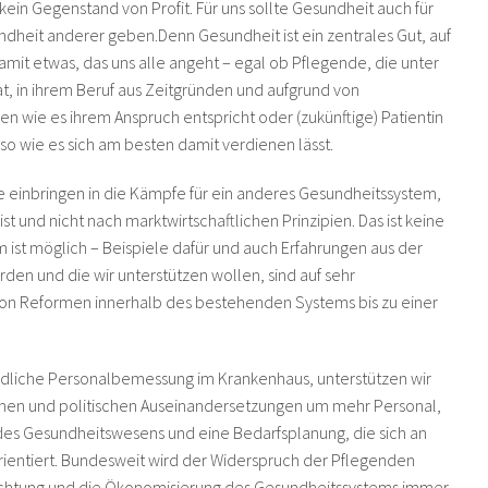
 kein Gegenstand von Profit. Für uns sollte Gesundheit auch für
sundheit anderer geben.Denn Gesundheit ist ein zentrales Gut, auf
amit etwas, das uns alle angeht – egal ob Pflegende, die unter
t, in ihrem Beruf aus Zeitgründen und aufgrund von
en wie es ihrem Anspruch entspricht oder (zukünftige) Patientin
 so wie es sich am besten damit verdienen lässt.
 einbringen in die Kämpfe für ein anderes Gesundheitssystem,
t und nicht nach marktwirtschaftlichen Prinzipien. Das ist keine
 ist möglich – Beispiele dafür und auch Erfahrungen aus der
den und die wir unterstützen wollen, sind auf sehr
von Reformen innerhalb des bestehenden Systems bis zu einer
indliche Personalbemessung im Krankenhaus, unterstützen wir
flichen und politischen Auseinandersetzungen um mehr Personal,
s Gesundheitswesens und eine Bedarfsplanung, die sich an
rientiert. Bundesweit wird der Widerspruch der Pflegenden
ichtung und die Ökonomisierung des Gesundheitssystems immer