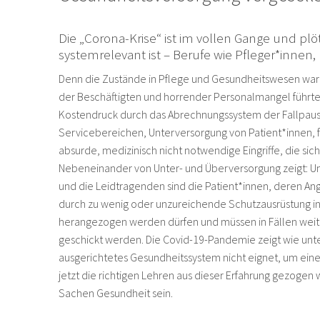
Die „Corona-Krise“ ist im vollen Gange und plötz
systemrelevant ist – Berufe wie Pfleger*inne
Denn die Zustände in Pflege und Gesundheitswesen ware
der Beschäftigten und horrender Personalmangel führten
Kostendruck durch das Abrechnungssystem der Fallpaus
Servicebereichen, Unterversorgung von Patient*innen, f
absurde, medizinisch nicht notwendige Eingriffe, die sich
Nebeneinander von Unter- und Überversorgung zeigt: Uns
und die Leidtragenden sind die Patient*innen, deren An
durch zu wenig oder unzureichende Schutzausrüstung in 
herangezogen werden dürfen und müssen in Fällen weit
geschickt werden. Die Covid-19-Pandemie zeigt wie unter
ausgerichtetes Gesundheitssystem nicht eignet, um ein
jetzt die richtigen Lehren aus dieser Erfahrung gezoge
Sachen Gesundheit sein.