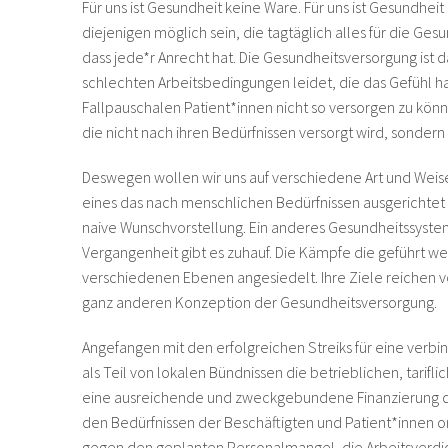
Für uns ist Gesundheit keine Ware. Für uns ist Gesundheit
diejenigen möglich sein, die tagtäglich alles für die Ge
dass jede*r Anrecht hat. Die Gesundheitsversorgung ist d
schlechten Arbeitsbedingungen leidet, die das Gefühl ha
Fallpauschalen Patient*innen nicht so versorgen zu könn
die nicht nach ihren Bedürfnissen versorgt wird, sondern
Deswegen wollen wir uns auf verschiedene Art und Weise
eines das nach menschlichen Bedürfnissen ausgerichtet is
naive Wunschvorstellung. Ein anderes Gesundheitssystem
Vergangenheit gibt es zuhauf. Die Kämpfe die geführt wer
verschiedenen Ebenen angesiedelt. Ihre Ziele reichen 
ganz anderen Konzeption der Gesundheitsversorgung.
Angefangen mit den erfolgreichen Streiks für eine verb
als Teil von lokalen Bündnissen die betrieblichen, tari
eine ausreichende und zweckgebundene Finanzierung de
den Bedürfnissen der Beschäftigten und Patient*innen o
gegen den geplanten Personalmangel, die Arbeitsverd