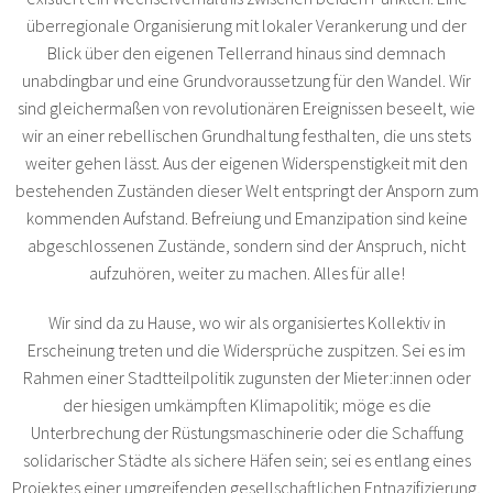
überregionale Organisierung mit lokaler Verankerung und der
Blick über den eigenen Tellerrand hinaus sind demnach
unabdingbar und eine Grundvoraussetzung für den Wandel. Wir
sind gleichermaßen von revolutionären Ereignissen beseelt, wie
wir an einer rebellischen Grundhaltung festhalten, die uns stets
weiter gehen lässt. Aus der eigenen Widerspenstigkeit mit den
bestehenden Zuständen dieser Welt entspringt der Ansporn zum
kommenden Aufstand. Befreiung und Emanzipation sind keine
abgeschlossenen Zustände, sondern sind der Anspruch, nicht
aufzuhören, weiter zu machen. Alles für alle!
Wir sind da zu Hause, wo wir als organisiertes Kollektiv in
Erscheinung treten und die Widersprüche zuspitzen. Sei es im
Rahmen einer Stadtteilpolitik zugunsten der Mieter:innen oder
der hiesigen umkämpften Klimapolitik; möge es die
Unterbrechung der Rüstungsmaschinerie oder die Schaffung
solidarischer Städte als sichere Häfen sein; sei es entlang eines
Projektes einer umgreifenden gesellschaftlichen Entnazifizierung,