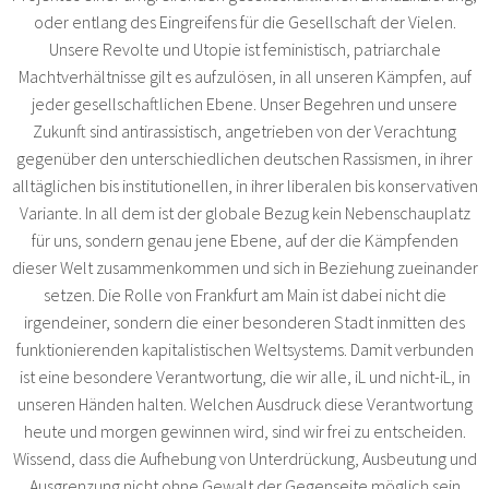
oder entlang des Eingreifens für die Gesellschaft der Vielen.
Unsere Revolte und Utopie ist feministisch, patriarchale
Machtverhältnisse gilt es aufzulösen, in all unseren Kämpfen, auf
jeder gesellschaftlichen Ebene. Unser Begehren und unsere
Zukunft sind antirassistisch, angetrieben von der Verachtung
gegenüber den unterschiedlichen deutschen Rassismen, in ihrer
alltäglichen bis institutionellen, in ihrer liberalen bis konservativen
Variante. In all dem ist der globale Bezug kein Nebenschauplatz
für uns, sondern genau jene Ebene, auf der die Kämpfenden
dieser Welt zusammenkommen und sich in Beziehung zueinander
setzen. Die Rolle von Frankfurt am Main ist dabei nicht die
irgendeiner, sondern die einer besonderen Stadt inmitten des
funktionierenden kapitalistischen Weltsystems. Damit verbunden
ist eine besondere Verantwortung, die wir alle, iL und nicht-iL, in
unseren Händen halten. Welchen Ausdruck diese Verantwortung
heute und morgen gewinnen wird, sind wir frei zu entscheiden.
Wissend, dass die Aufhebung von Unterdrückung, Ausbeutung und
Ausgrenzung nicht ohne Gewalt der Gegenseite möglich sein