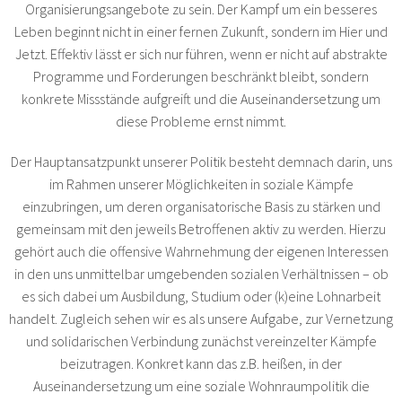
Organisierungsangebote zu sein. Der Kampf um ein besseres
Leben beginnt nicht in einer fernen Zukunft, sondern im Hier und
Jetzt. Effektiv lässt er sich nur führen, wenn er nicht auf abstrakte
Programme und Forderungen beschränkt bleibt, sondern
konkrete Missstände aufgreift und die Auseinandersetzung um
diese Probleme ernst nimmt.
Der Hauptansatzpunkt unserer Politik besteht demnach darin, uns
im Rahmen unserer Möglichkeiten in soziale Kämpfe
einzubringen, um deren organisatorische Basis zu stärken und
gemeinsam mit den jeweils Betroffenen aktiv zu werden. Hierzu
gehört auch die offensive Wahrnehmung der eigenen Interessen
in den uns unmittelbar umgebenden sozialen Verhältnissen – ob
es sich dabei um Ausbildung, Studium oder (k)eine Lohnarbeit
handelt. Zugleich sehen wir es als unsere Aufgabe, zur Vernetzung
und solidarischen Verbindung zunächst vereinzelter Kämpfe
beizutragen. Konkret kann das z.B. heißen, in der
Auseinandersetzung um eine soziale Wohnraumpolitik die