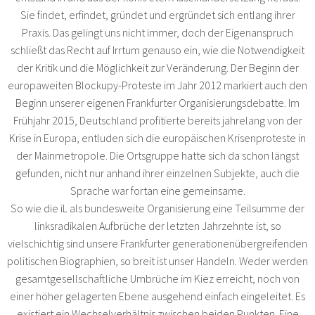
Sie findet, erfindet, gründet und ergründet sich entlang ihrer
Praxis. Das gelingt uns nicht immer, doch der Eigenanspruch
schließt das Recht auf Irrtum genauso ein, wie die Notwendigkeit
der Kritik und die Möglichkeit zur Veränderung. Der Beginn der
europaweiten Blockupy-Proteste im Jahr 2012 markiert auch den
Beginn unserer eigenen Frankfurter Organisierungsdebatte. Im
Frühjahr 2015, Deutschland profitierte bereits jahrelang von der
Krise in Europa, entluden sich die europäischen Krisenproteste in
der Mainmetropole. Die Ortsgruppe hatte sich da schon längst
gefunden, nicht nur anhand ihrer einzelnen Subjekte, auch die
Sprache war fortan eine gemeinsame.
So wie die iL als bundesweite Organisierung eine Teilsumme der
linksradikalen Aufbrüche der letzten Jahrzehnte ist, so
vielschichtig sind unsere Frankfurter generationenübergreifenden
politischen Biographien, so breit ist unser Handeln. Weder werden
gesamtgesellschaftliche Umbrüche im Kiez erreicht, noch von
einer höher gelagerten Ebene ausgehend einfach eingeleitet. Es
existiert ein Wechselverhältnis zwischen beiden Punkten. Eine