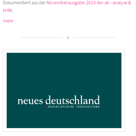
Dokumentiert aus der
Novemberausgabe 2014 der ak - analyse &
kritik
:
mehr …