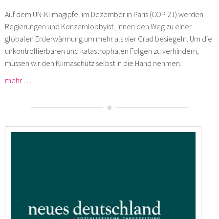
Auf dem UN-Klimagipfel im Dezember in Paris (COP 21) werden
Regierungen und Konzernlobbyist_innen den Weg zu einer
globalen Erderwärmung um mehr als vier Grad besiegeln. Um die
unkontrollierbaren und katastrophalen Folgen zu verhindern,
müssen wir den Klimaschutz selbst in die Hand nehmen.
mehr …