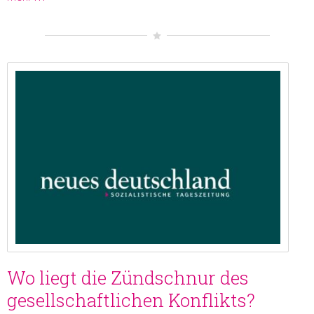
Wo liegt die Zündschnur des
gesellschaftlichen Konflikts?