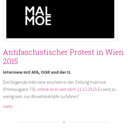
Antifaschistischer Protest in Wien
2015
Interview mit AFA, OGR und der IL
Das folgende Interview erschien in der Zeitung malmoe
(Printausgabe 73),
online ist es seit dem 21.12.2015
.Es wird zu
wenig sein, nur ­Abwehrkämpfe zu führen“
mehr …