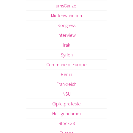
umsGanze!
Mietenwahnsinn
Kongress
Interview
Irak
Syrien
Commune of Europe
Berlin
Frankreich
NSU
Gipfelproteste
Heiligendamm
BlockG8