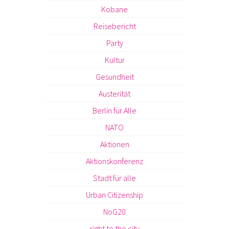
Kobane
Reisebericht
Party
Kultur
Gesundheit
Austerität
Berlin für Alle
NATO
Aktionen
Aktionskonferenz
Stadt für alle
Urban Citizenship
NoG20
right to the city