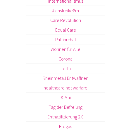
Internationalismus
#Ichstreike8m
Care Revolution
Equal Care
Patriarchat
Wohnen für Alle
Corona
Tesla
Rheinmetall Entwaffnen
healthcare not warfare
8. Mai
Tag der Befreiung
Entnazifizierung 2.0
Erdgas