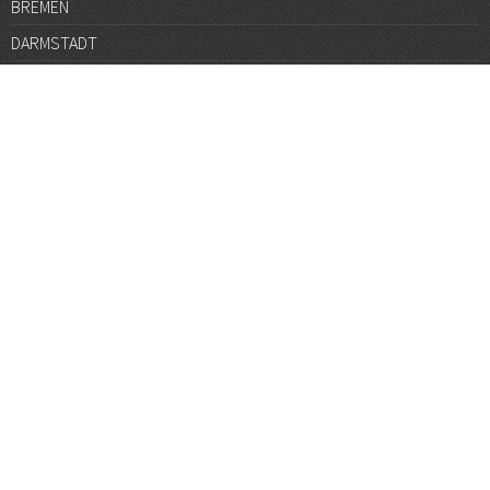
BREMEN
DARMSTADT
DÜSSELDORF
FRANKFURT
GÖTTINGEN
GRAZ
HALLE
HAMBURG
HANNOVER
HEIDELBERG
JENA
KARLSRUHE
KÖLN