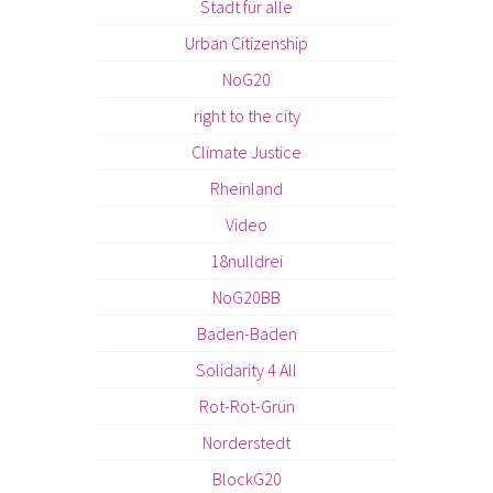
Stadt für alle
Urban Citizenship
NoG20
right to the city
Climate Justice
Rheinland
Video
18nulldrei
NoG20BB
Baden-Baden
Solidarity 4 All
Rot-Rot-Grün
Norderstedt
BlockG20