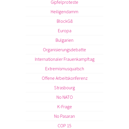
Gipfelproteste
Heiligendamm
BlockG8
Europa
Bulgarien
Organisierungsdebatte
Internationaler Frauenkampftag
Extremismusquatsch
Offene Arbeitskonferenz
Strasbourg
No NATO
K-Frage
No Pasaran
COP 15