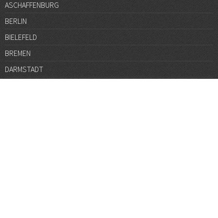
ASCHAFFENBURG
BERLIN
BIELEFELD
BREMEN
DARMSTADT
DÜSSELDORF
FRANKFURT
GÖTTINGEN
GRAZ
HALLE
HAMBURG
HANNOVER
HEIDELBERG