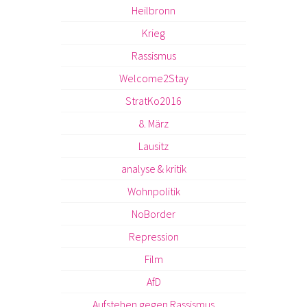
Heilbronn
Krieg
Rassismus
Welcome2Stay
StratKo2016
8. März
Lausitz
analyse & kritik
Wohnpolitik
NoBorder
Repression
Film
AfD
Aufstehen gegen Rassismus