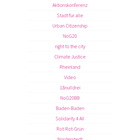
Aktionskonferenz
Stadt für alle
Urban Citizenship
NoG20
right to the city
Climate Justice
Rheinland
Video
18nulldrei
NoG20BB
Baden-Baden
Solidarity 4 All
Rot-Rot-Grün
Norderstedt