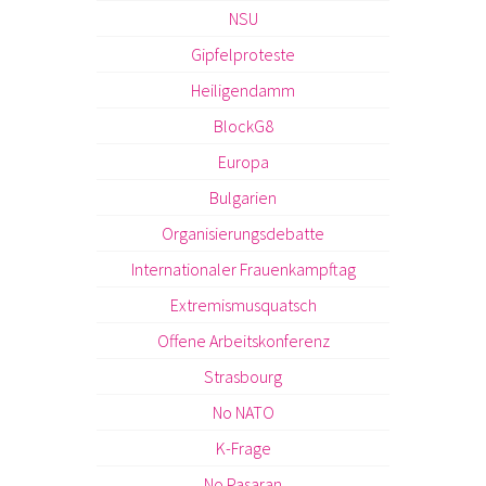
NSU
Gipfelproteste
Heiligendamm
BlockG8
Europa
Bulgarien
Organisierungsdebatte
Internationaler Frauenkampftag
Extremismusquatsch
Offene Arbeitskonferenz
Strasbourg
No NATO
K-Frage
No Pasaran