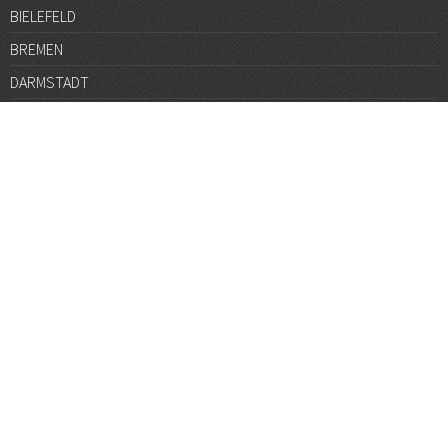
BIELEFELD
BREMEN
DARMSTADT
DÜSSELDORF
FRANKFURT
GÖTTINGEN
GRAZ
HALLE
HAMBURG
HANNOVER
HEIDELBERG
JENA
KARLSRUHE