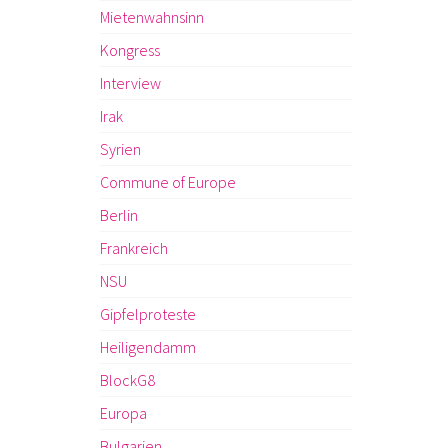
Mietenwahnsinn
Kongress
Interview
Irak
Syrien
Commune of Europe
Berlin
Frankreich
NSU
Gipfelproteste
Heiligendamm
BlockG8
Europa
Bulgarien