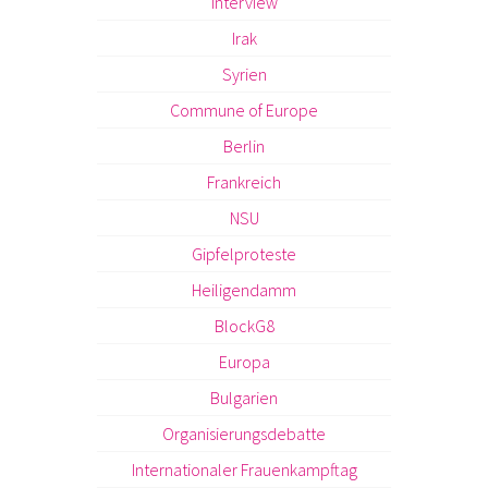
Interview
Irak
Syrien
Commune of Europe
Berlin
Frankreich
NSU
Gipfelproteste
Heiligendamm
BlockG8
Europa
Bulgarien
Organisierungsdebatte
Internationaler Frauenkampftag