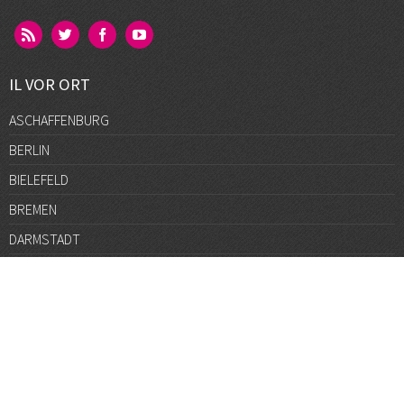
IL VOR ORT
ASCHAFFENBURG
BERLIN
BIELEFELD
BREMEN
DARMSTADT
DÜSSELDORF
FRANKFURT
GÖTTINGEN
GRAZ