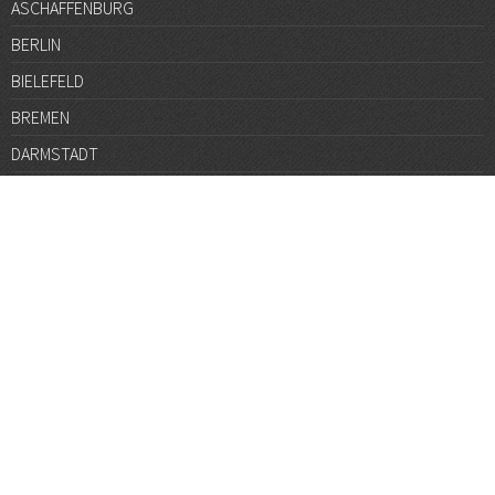
ASCHAFFENBURG
BERLIN
BIELEFELD
BREMEN
DARMSTADT
DÜSSELDORF
FRANKFURT
GÖTTINGEN
GRAZ
HALLE
HAMBURG
HANNOVER
HEIDELBERG