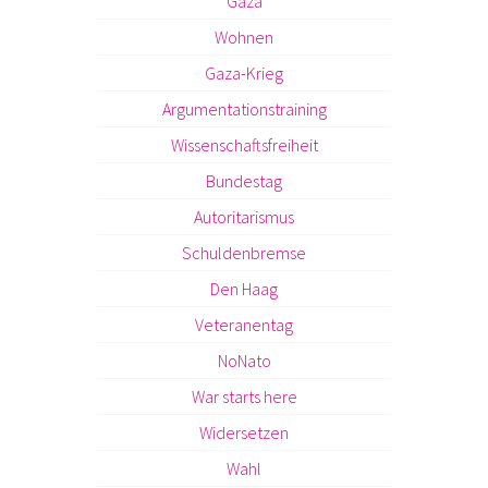
Gaza
Wohnen
Gaza-Krieg
Argumentationstraining
Wissenschaftsfreiheit
Bundestag
Autoritarismus
Schuldenbremse
Den Haag
Veteranentag
NoNato
War starts here
Widersetzen
Wahl