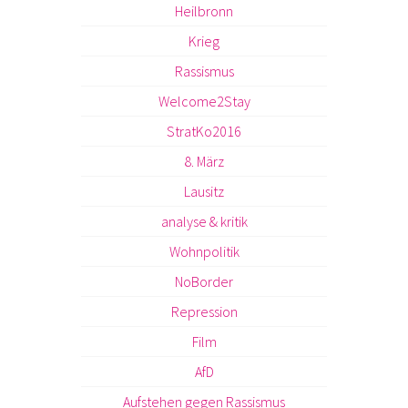
Heilbronn
Krieg
Rassismus
Welcome2Stay
StratKo2016
8. März
Lausitz
analyse & kritik
Wohnpolitik
NoBorder
Repression
Film
AfD
Aufstehen gegen Rassismus