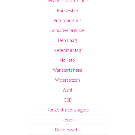
Wissenschaftsfreiheit
Bundestag
Autoritarismus
Schuldenbremse
Den Haag
Veteranentag
NoNato
War starts here
Widersetzen
Wahl
CSD
Konzentrationslagers
Hessen
Bundeswehr