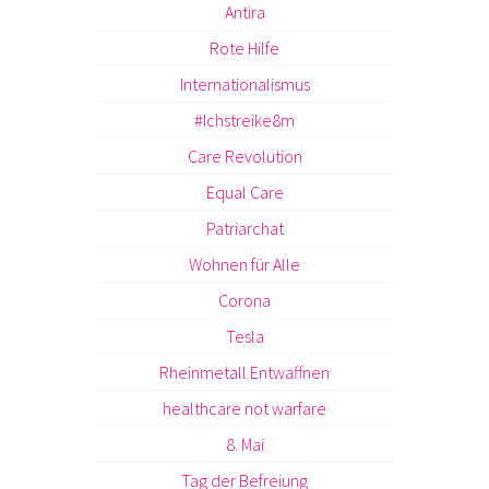
Antira
Rote Hilfe
Internationalismus
#Ichstreike8m
Care Revolution
Equal Care
Patriarchat
Wohnen für Alle
Corona
Tesla
Rheinmetall Entwaffnen
healthcare not warfare
8. Mai
Tag der Befreiung