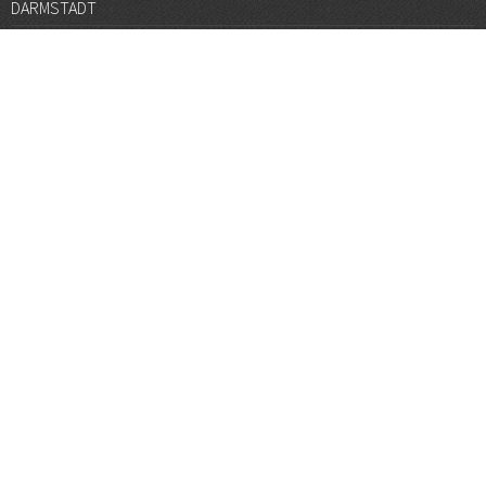
DARMSTADT
DÜSSELDORF
FRANKFURT
GÖTTINGEN
GRAZ
HALLE
HAMBURG
HANNOVER
HEIDELBERG
JENA
KARLSRUHE
KÖLN