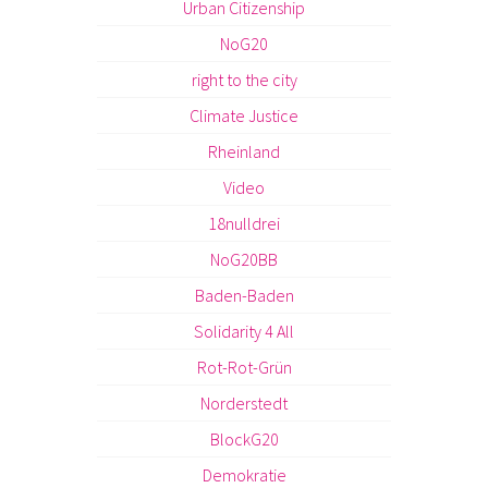
Urban Citizenship
NoG20
right to the city
Climate Justice
Rheinland
Video
18nulldrei
NoG20BB
Baden-Baden
Solidarity 4 All
Rot-Rot-Grün
Norderstedt
BlockG20
Demokratie