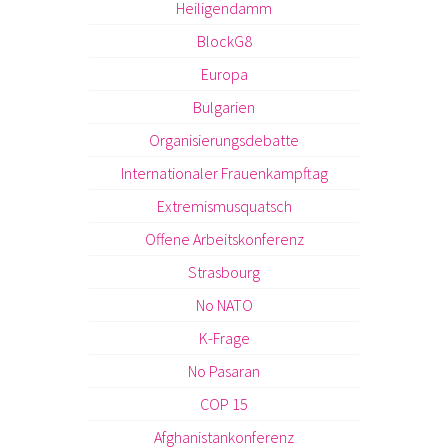
Heiligendamm
BlockG8
Europa
Bulgarien
Organisierungsdebatte
Internationaler Frauenkampftag
Extremismusquatsch
Offene Arbeitskonferenz
Strasbourg
No NATO
K-Frage
No Pasaran
COP 15
Afghanistankonferenz