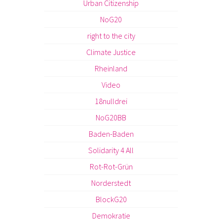
Urban Citizenship
NoG20
right to the city
Climate Justice
Rheinland
Video
18nulldrei
NoG20BB
Baden-Baden
Solidarity 4 All
Rot-Rot-Grün
Norderstedt
BlockG20
Demokratie