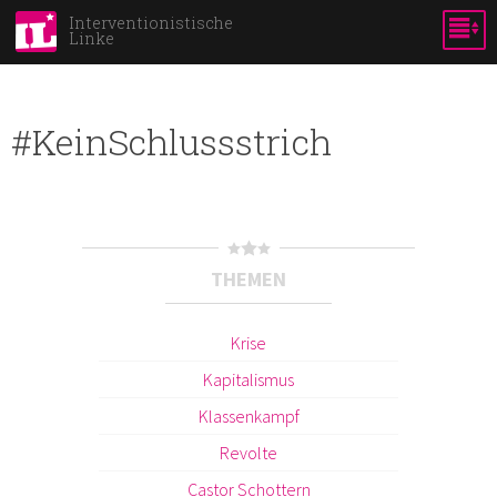
Direkt
Interventionistische
Linke
zum
Inhalt
#KeinSchlussstrich
THEMEN
Krise
Kapitalismus
Klassenkampf
Revolte
Castor Schottern