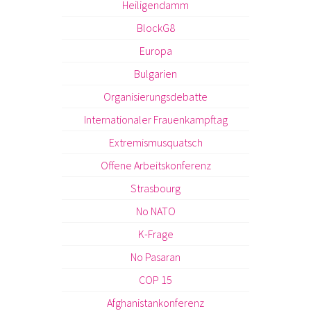
Heiligendamm
BlockG8
Europa
Bulgarien
Organisierungsdebatte
Internationaler Frauenkampftag
Extremismusquatsch
Offene Arbeitskonferenz
Strasbourg
No NATO
K-Frage
No Pasaran
COP 15
Afghanistankonferenz