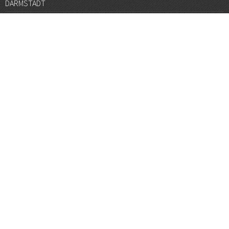
DARMSTADT
DÜSSELDORF
FRANKFURT
GÖTTINGEN
GRAZ
HALLE
HAMBURG
HANNOVER
HEIDELBERG
JENA
KARLSRUHE
KÖLN