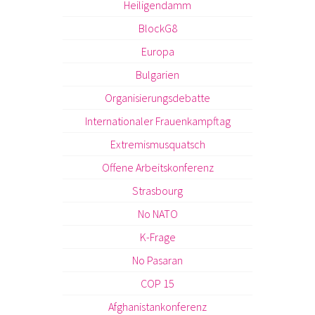
Heiligendamm
BlockG8
Europa
Bulgarien
Organisierungsdebatte
Internationaler Frauenkampftag
Extremismusquatsch
Offene Arbeitskonferenz
Strasbourg
No NATO
K-Frage
No Pasaran
COP 15
Afghanistankonferenz