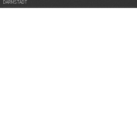
DARMSTADT
DÜSSELDORF
FRANKFURT
GÖTTINGEN
GRAZ
HALLE
HAMBURG
HANNOVER
HEIDELBERG
JENA
KARLSRUHE
KÖLN