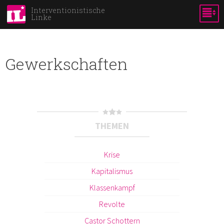
Direkt
Interventionistische
Linke
zum
Inhalt
Gewerkschaften
THEMEN
Krise
Kapitalismus
Klassenkampf
Revolte
Castor Schottern