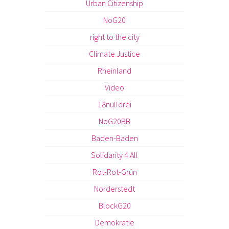
Urban Citizenship
NoG20
right to the city
Climate Justice
Rheinland
Video
18nulldrei
NoG20BB
Baden-Baden
Solidarity 4 All
Rot-Rot-Grün
Norderstedt
BlockG20
Demokratie