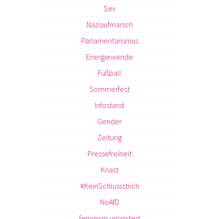
Sex
Naziaufmarsch
Parlamentarismus
Energiewende
Fußball
Sommerfest
Infostand
Gender
Zeitung
Pressefreiheit
Knast
#KeinSchlussstrich
NoAfD
feminism unlimited