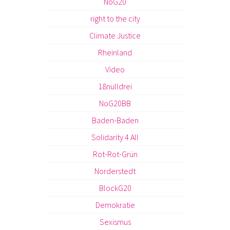
NoG20
right to the city
Climate Justice
Rheinland
Video
18nulldrei
NoG20BB
Baden-Baden
Solidarity 4 All
Rot-Rot-Grün
Norderstedt
BlockG20
Demokratie
Sexismus