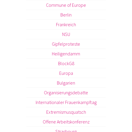
Commune of Europe
Berlin
Frankreich
NSU
Gipfelproteste
Heiligendamm
BlockG8
Europa
Bulgarien
Organisierungsdebatte
Internationaler Frauenkampftag
Extremismusquatsch
Offene Arbeitskonferenz
Strasbourg