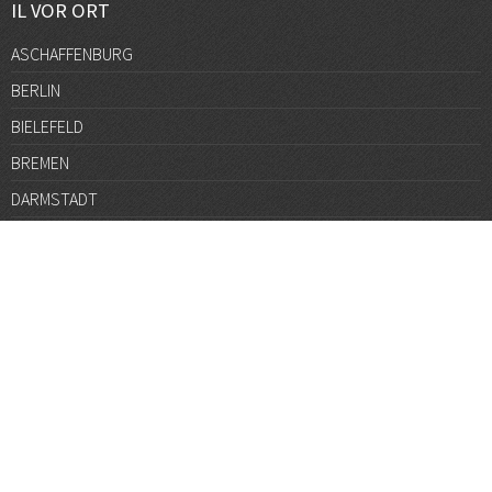
IL VOR ORT
ASCHAFFENBURG
BERLIN
BIELEFELD
BREMEN
DARMSTADT
DÜSSELDORF
FRANKFURT
GÖTTINGEN
GRAZ
HALLE
HAMBURG
HANNOVER