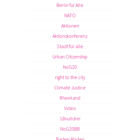
Berlin für Alle
NATO
Aktionen
Aktionskonferenz
Stadt für alle
Urban Citizenship
NoG20
right to the city
Climate Justice
Rheinland
Video
18nulldrei
NoG20BB
Baden-Baden